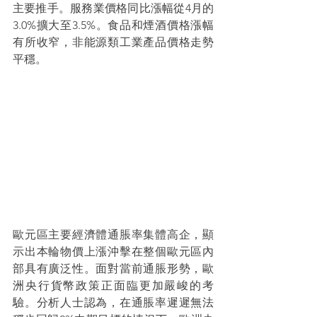
主要推手。服務業價格同比漲幅從4月的
3.0%擴大至3.5%。食品和煙酒價格漲幅
有所收窄，非能源類工業產品價格走勢
平穩。
歐元區主要經濟體通脹率集體高企，顯
示出本輪物價上漲沖擊在整個歐元區內
部具有廣泛性。面對當前通脹形勢，歐
洲央行貨幣政策正面臨更加嚴峻的考
驗。分析人士認為，在通脹率遲遲無法