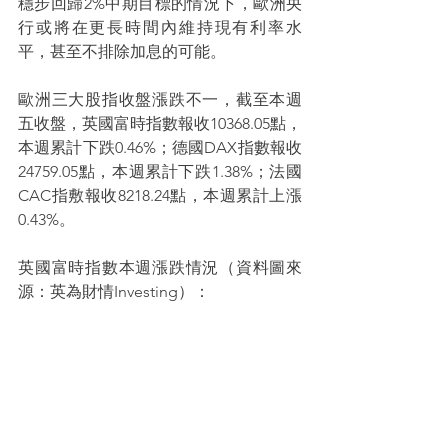
穩步回歸2%中期目標的情況下，歐洲央
行或將在更長時間內維持現有利率水
平，甚至不排除加息的可能。
歐洲三大股指收盤漲跌不一，截至本週
五收盤，英國富時指數報收10368.05點，
本週累計下跌0.46%；德國DAX指數報收
24759.05點，本週累計下跌1.38%；法國
CAC指敷報收8218.24點，本週累計上漲
0.43%。
英國富時指數本週漲跌情況（資料圖來
源：英為財情Investing）：