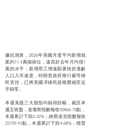
據此測算，2026年美國月度平均新增就
業約11.4萬個崗位，遠高於去年月均僅1
萬的水平；新增用工增速顯著快於適齡
人口入市速度，特朗普政府推行嚴苛移
民管控，已將美國凈移民規模壓縮至近
乎歸零。
本週美股三大股指均錄得跌幅，截至本
週五收盤，道瓊斯指數報收50866.78點，
本週累計下跌0.32%；納斯達克指數報收
25709.43點，本週累計下跌4.68%；標普