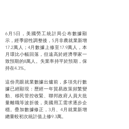
6月5日，美國勞工統計局公布數據顯
示，經季節性調整後，5月非農就業新增
17.2萬人；4月數據上修至17.9萬人，本
月環比小幅回落，但遠高於經濟學家一
致預期的8萬人。失業率持平於預期，保
持在4.3%。
這份亮眼就業數據出爐前，多項先行數
據已經顯現：歷經一年貿易政策頻繁變
動、移民管控收緊、聯邦政府人員大批
量離職等波折後，美國用工需求逐步企
穩。疊加數據修正，3月、4月就業新增
總量較初次統計值上修9.3萬。