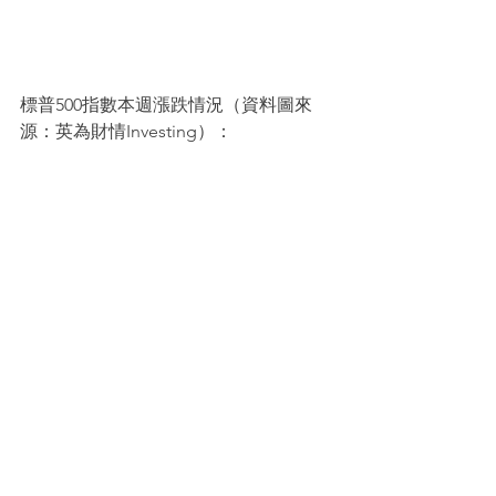
標普500指數本週漲跌情況（資料圖來
源：英為財情Investing）：