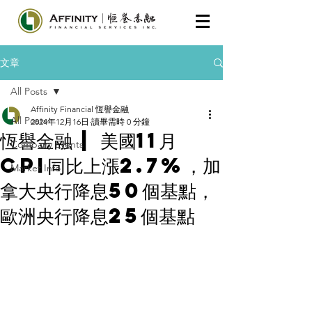
文章
All Posts
Affinity Financial 恆譽金融
All Posts
2024年12月16日
讀畢需時 0 分鐘
恆譽金融 | 美國11月
Company Events
CPI同比上漲2.7%，加
Market Info
拿大央行降息50個基點，
歐洲央行降息25個基點