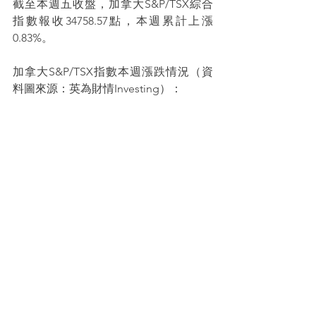
截至本週五收盤，加拿大S&P/TSX綜合
指數報收34758.57點，本週累計上漲
0.83%。
加拿大S&P/TSX指數本週漲跌情況（資
料圖來源：英為財情Investing）：