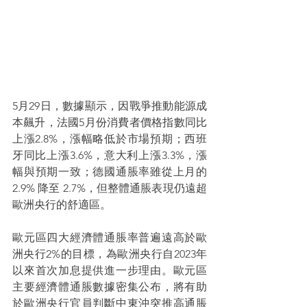
5月29日，數據顯示，因戰爭推動能源成
本飆升，法國5月份消費者價格指數同比
上漲2.8%，漲幅略低於市場預期；西班
牙同比上漲3.6%，意大利上漲3.3%，漲
幅與預期一致；德國通脹率雖從上月的 
2.9% 降至 2.7%，但整體通脹表現仍遠超
歐洲央行的舒適區。
歐元區四大經濟體通脹率普遍遠高於歐
洲央行2%的目標，為歐洲央行自2023年
以來首次加息提供進一步理由。歐元區
主要經濟體通脹數據密集公布，將有助
於歐洲央行官員判斷中東沖突推高通脹