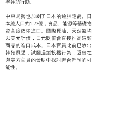
率幹預行動。
中東局勢也加劇了日本的通脹隱憂。日
本總人口約1.23億，食品、能源等基礎物
資高度依賴進口。國際原油、天然氣均
以美元計價，日元貶值會直接推高這類
商品的進口成本。日本官員此前已放出
幹預風聲，試圖遏製投機行為，還曾在
與美方官員的會晤中探討聯合幹預的可
能性。