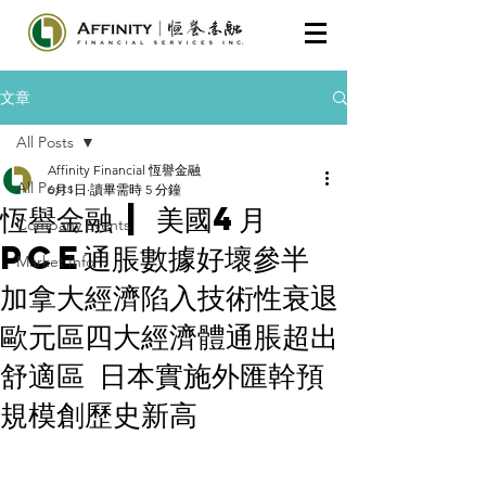
文章
All Posts
Affinity Financial 恆譽金融
All Posts
6月1日
讀畢需時 5 分鐘
恆譽金融 | 美國4月
Company Events
PCE通脹數據好壞參半
Market Info
加拿大經濟陷入技術性衰退
歐元區四大經濟體通脹超出
舒適區 日本實施外匯幹預
規模創歷史新高