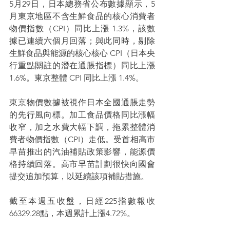
5月29日，日本總務省公布數據顯示，5 
月東京地區不含生鮮食品的核心消費者
物價指數（CPI）同比上漲 1.3%，該數
據已連續六個月回落；與此同時，剔除
生鮮食品與能源的核心核心 CPI（日本央
行重點關註的潛在通脹指標）同比上漲
1.6%。東京整體 CPI 同比上漲 1.4%。
東京物價數據被視作日本全國通脹走勢
的先行風向標。加工食品價格同比漲幅
收窄，加之水費大幅下調，拖累整體消
費者物價指數（CPI）走低。受首相高市
早苗推出的汽油補貼政策影響，能源價
格持續回落。高市早苗計劃很快向國會
提交追加預算，以延續該項補貼措施。
截至本週五收盤，日經225指數報收
66329.28點，本週累計上漲4.72%。