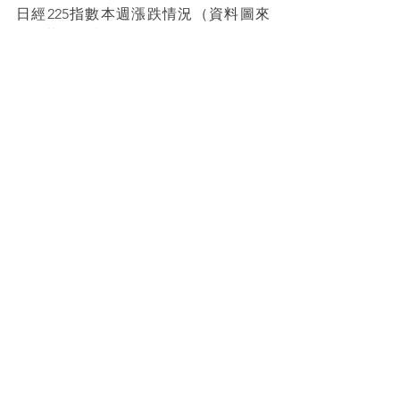
日經225指數本週漲跌情況（資料圖來
源：英為財情Investing）：