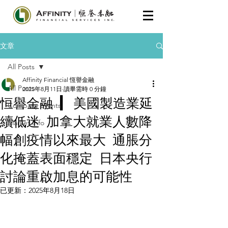
文章
All Posts
Affinity Financial 恆譽金融
All Posts
2025年8月11日
讀畢需時 0 分鐘
恒譽金融 | 美國製造業延
Company Events
續低迷 加拿大就業人數降
Market Info
幅創疫情以來最大 通脹分
化掩蓋表面穩定 日本央行
討論重啟加息的可能性
已更新：
2025年8月18日