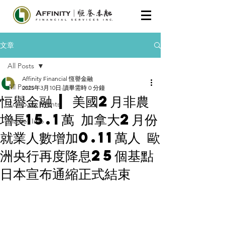
文章
All Posts
Affinity Financial 恆譽金融
All Posts
2025年3月10日
讀畢需時 0 分鐘
恒譽金融 | 美國2月非農
Company Events
增長15.1萬 加拿大2月份
Market Info
就業人數增加0.11萬人 歐
洲央行再度降息25個基點
日本宣布通縮正式結束