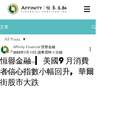
文章
All Posts
Affinity Financial 恆譽金融
All Posts
2022年9月19日
讀畢需時 0 分鐘
恒譽金融 | 美國9月消費
Company Events
者信心指數小幅回升, 華爾
Market Info
街股市大跌