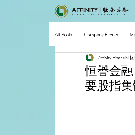
All Posts
Company Events
Ma
Affinity Financia
恒譽金融
要股指集