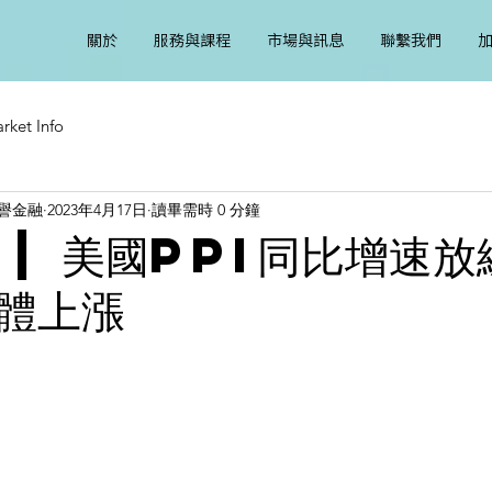
關於
服務與課程
市場與訊息
聯繫我們
rket Info
l 恆譽金融
2023年4月17日
讀畢需時 0 分鐘
 | 美國PPI同比增速放
體上漲