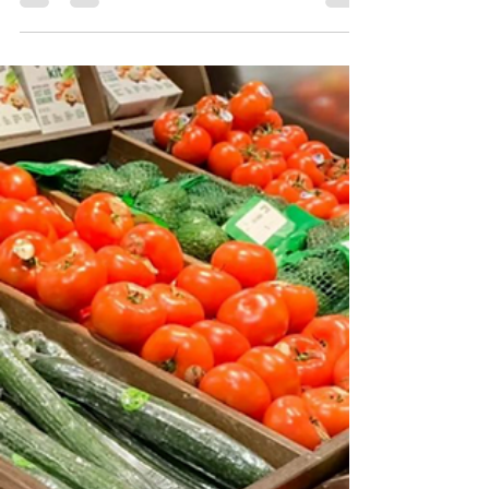
人 歐元區5月零售銷售量環比增
長0.2% 日本名義工資再次上漲
3%
7月7日，美國商務部公布的數據顯示，人工智能領
域的投資熱潮導致美國5月貿易逆差大幅攀升
42.2%，達到776億美元；其中進口額增長3.3%，達
到3953億美元，出口額下滑3.2%，降至3177億美
元。 進口增長主要是因爲資本品進口激增至1280億
美元的曆史新高，而資本品進口增長的原因在于，
企業在人工智能領域大規模投資，該領域的建設需
要進口大量商品。盡管中東沖突推動美國石油出口
創新高，但仍無法改變出口總額下滑的事實。 7月8
日，美聯儲公布聯邦公開市場委員會6月貨幣政策會
議紀要。紀要顯示，美國通脹率仍在上升，且遠高
于美聯儲設定的2%長期目標。美聯儲官員對美國通
脹走勢和未來貨幣政策走向仍存在明顯分歧。 截至
本週五收盤，道瓊斯指數報收52637.01點，本週累計
下跌0.50%；納斯達克指數報收26281.61點，本週累
計上漲1.74%；標普500指數報收7575.39點，本週累
計上漲1.23%。 道瓊斯指數本週漲跌情況（資料圖來