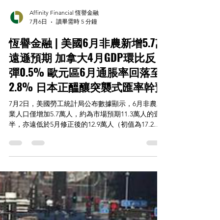
Affinity Financial 恆譽金融
7月6日
讀畢需時 5 分鐘
恆譽金融 | 美國6月非農新增5.7萬
遠遜預期 加拿大4月GDP環比反
彈0.5% 歐元區6月通脹率回落至
2.8% 日本正醞釀突襲式匯率幹預
7月2日，美國勞工統計局公布數據顯示，6月非農就