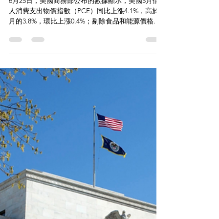
Affinity Financial 恆譽金融
6月29日
讀畢需時 5 分鐘
恆譽金融 | 美國5月核心PCE回升
加拿大薪資普漲支撐消費韌性 歐
元區通脹預期顯著回落 東京CPI
重拾升勢
6月25日，美國商務部公布的數據顯示，美國5月個
人消費支出物價指數（PCE）同比上漲4.1%，高於4
月的3.8%，環比上漲0.4%；剔除食品和能源價格
後，5月核心PCE價格指數同比上漲3.4%，符合市場
預期，為2023年10月以來最高水平，環比上漲
0.3%。 美國5月整體PCE數據上行，主要受美伊沖突
推高國際油價影響，但核心PCE同步走強，顯示物價
上行壓力並非僅由短期能源擾動所致。美伊達成停
火後，國際油價已逐步回落，若未來兩個月核心通